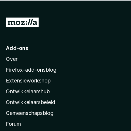
i
i
g
a
n
j
e
r
g
n
e
d
e
n
N
n
e
n
o
w
a
r
g
a
i
a
g
a
n
e
r
r
Add-ons
g
e
M
d
e
n
Over
e
o
n
w
r
z
a
Firefox-add-onsblog
i
a
i
n
Extensieworkshop
r
g
l
d
e
Ontwikkelaarshub
l
e
n
r
a
Ontwikkelaarsbeleid
i
’
n
Gemeenschapsblog
s
g
s
Forum
e
n