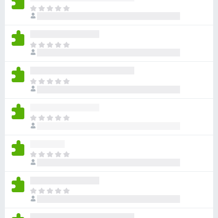
x
E
r
B
z
r
i
o
E
j
w
r
n
z
s
n
i
e
o
E
j
r
g
r
n
g
z
n
e
i
o
E
e
j
g
r
n
n
g
z
w
n
e
i
a
o
E
e
j
a
g
r
n
n
r
g
z
w
n
d
e
i
a
o
E
e
e
j
a
g
r
r
n
n
r
g
z
i
w
n