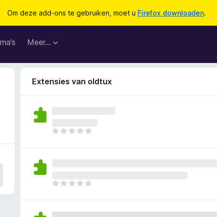
Om deze add-ons te gebruiken, moet u
Firefox downloaden
.
ma’s
Meer…
Extensies van oldtux
E
r
z
i
j
n
E
n
r
o
z
g
i