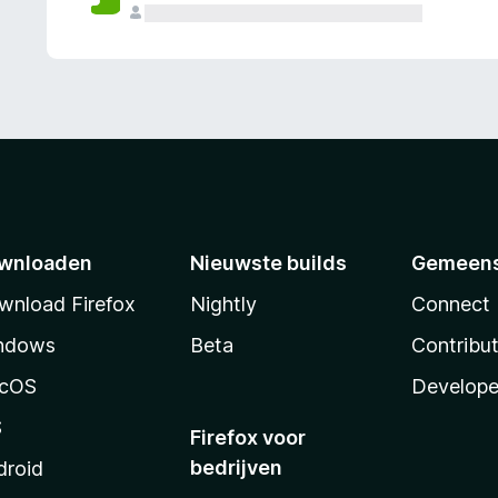
wnloaden
Nieuwste builds
Gemeen
wnload Firefox
Nightly
Connect
ndows
Beta
Contribu
cOS
Develope
S
Firefox voor
bedrijven
droid