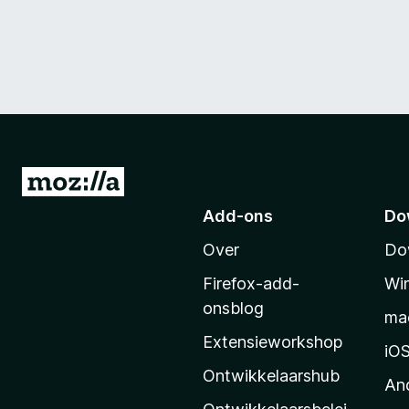
N
a
Add-ons
Do
a
Over
Do
r
M
Firefox-add-
Wi
o
onsblog
ma
z
Extensieworkshop
i
iO
l
Ontwikkelaarshub
An
l