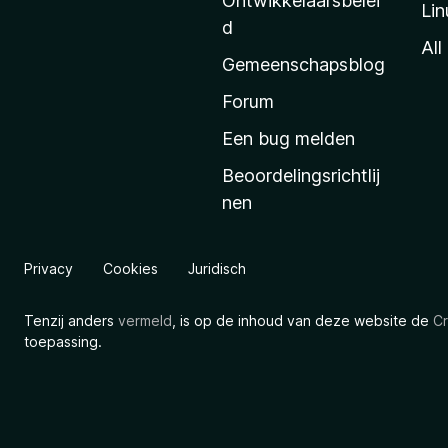
Ontwikkelaarsbelei
Lin
a
d
’
All
Gemeenschapsblog
s
s
Forum
t
Een bug melden
a
Beoordelingsrichtlij
r
nen
t
p
a
Privacy
Cookies
Juridisch
g
i
Tenzij anders
vermeld
, is op de inhoud van deze website de
Cr
n
toepassing.
a