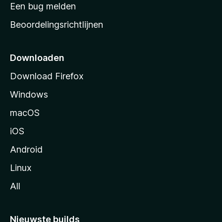
t
Een bug melden
a
Beoordelingsrichtlijnen
r
t
p
Downloaden
a
Download Firefox
g
Windows
i
n
macOS
a
iOS
Android
Linux
All
Nieuwste builds