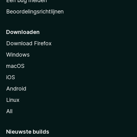
Een bug melden
a
Beoordelingsrichtlijnen
r
t
p
Downloaden
a
Download Firefox
g
Windows
i
n
macOS
a
iOS
Android
Linux
All
Nieuwste builds