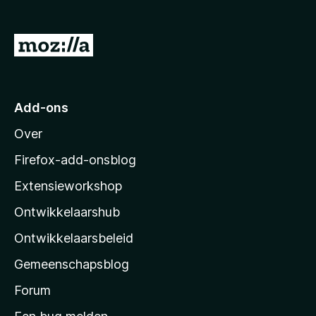
x
B
N
r
a
o
a
w
s
r
Add-ons
e
M
r
Over
o
z
Firefox-add-onsblog
i
Extensieworkshop
l
Ontwikkelaarshub
l
a
Ontwikkelaarsbeleid
’
Gemeenschapsblog
s
s
Forum
t