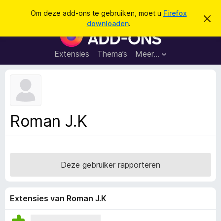
Z
Aanmelden
Om deze add-ons te gebruiken, moet u
Firefox
D
o
downloaden
.
i
A
e
t
d
b
k
e
d
Extensies
Thema’s
Meer…
e
r
-
i
n
c
o
h
n
t
v
s
e
v
r
Roman J.K
b
o
e
o
r
g
r
e
F
n
Deze gebruiker rapporteren
i
r
e
Extensies van Roman J.K
f
o