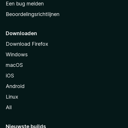
t
Een bug melden
a
Beoordelingsrichtlijnen
r
t
p
Downloaden
a
Download Firefox
g
Windows
i
n
macOS
a
iOS
Android
Linux
All
Nieuwste builds