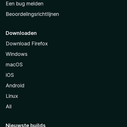
t
Een bug melden
a
Beoordelingsrichtlijnen
r
t
p
Downloaden
a
Download Firefox
g
Windows
i
n
macOS
a
iOS
Android
Linux
All
Nieuwste builds