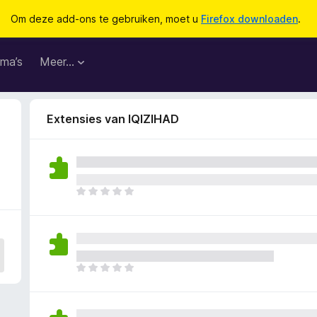
Om deze add-ons te gebruiken, moet u
Firefox downloaden
.
ma’s
Meer…
Extensies van IQIZIHAD
E
r
z
i
j
n
E
n
r
o
z
g
i