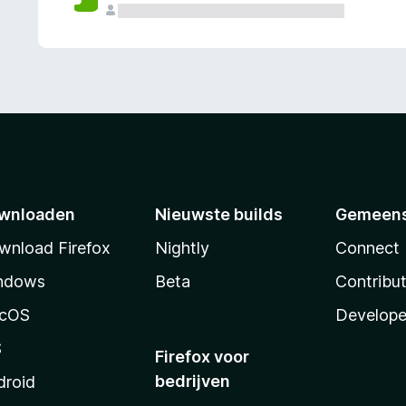
wnloaden
Nieuwste builds
Gemeen
wnload Firefox
Nightly
Connect
ndows
Beta
Contribu
cOS
Develope
S
Firefox voor
bedrijven
droid