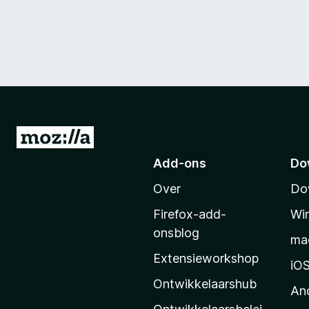
N
a
Add-ons
Do
a
Over
Do
r
M
Firefox-add-
Wi
o
onsblog
ma
z
Extensieworkshop
i
iO
l
Ontwikkelaarshub
An
l