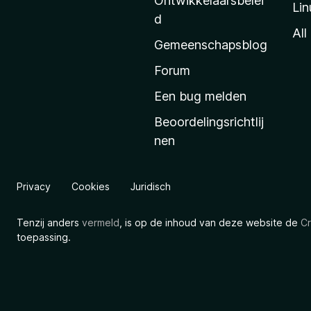
Ontwikkelaarsbelei
Lin
a
d
’
All
Gemeenschapsblog
s
s
Forum
t
Een bug melden
a
Beoordelingsrichtlij
r
nen
t
p
a
Privacy
Cookies
Juridisch
g
i
Tenzij anders
vermeld
, is op de inhoud van deze website de
Cr
n
toepassing.
a