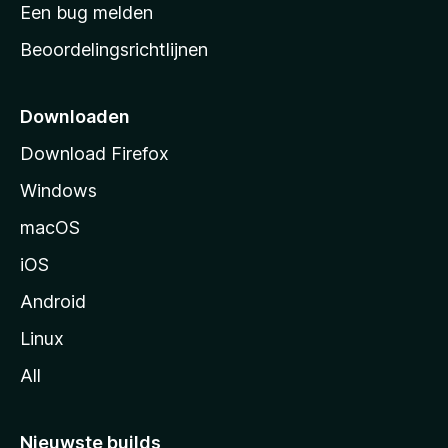
t
Een bug melden
a
Beoordelingsrichtlijnen
r
t
p
Downloaden
a
Download Firefox
g
Windows
i
n
macOS
a
iOS
Android
Linux
All
Nieuwste builds