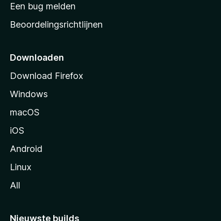
t
Een bug melden
a
Beoordelingsrichtlijnen
r
t
p
Downloaden
a
Download Firefox
g
Windows
i
n
macOS
a
iOS
Android
Linux
All
Nieuwste builds