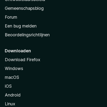
i
’
n
Gemeenschapsblog
s
g
s
Forum
e
n
t
Een bug melden
a
Beoordelingsrichtlijnen
r
t
p
Downloaden
a
Download Firefox
g
Windows
i
n
macOS
a
iOS
Android
Linux