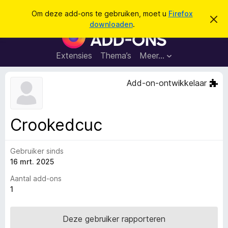
Z
Aanmelden
Om deze add-ons te gebruiken, moet u
Firefox
D
o
downloaden
.
i
A
e
t
d
b
k
e
d
Extensies
Thema’s
Meer…
e
r
-
i
n
c
o
Add-on-ontwikkelaar
h
n
t
v
s
e
v
r
Crookedcuc
b
o
e
o
r
g
Gebruiker sinds
r
e
16 mrt. 2025
F
n
i
Aantal add-ons
r
1
e
f
Deze gebruiker rapporteren
o