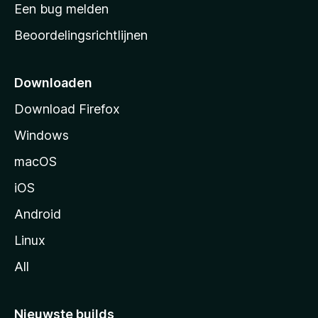
t
Een bug melden
a
Beoordelingsrichtlijnen
r
t
p
Downloaden
a
Download Firefox
g
Windows
i
n
macOS
a
iOS
Android
Linux
All
Nieuwste builds