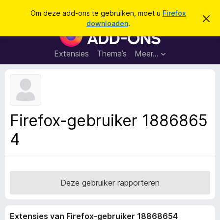
Z
Aanmelden
Om deze add-ons te gebruiken, moet u
Firefox
D
o
downloaden
.
i
A
e
t
d
b
k
e
d
Extensies
Thema’s
Meer…
e
r
-
i
n
c
o
h
n
t
v
s
e
v
r
Firefox-gebruiker 1886865
b
o
e
4
o
r
g
r
e
F
n
i
r
Deze gebruiker rapporteren
e
f
Extensies van Firefox-gebruiker 18868654
o