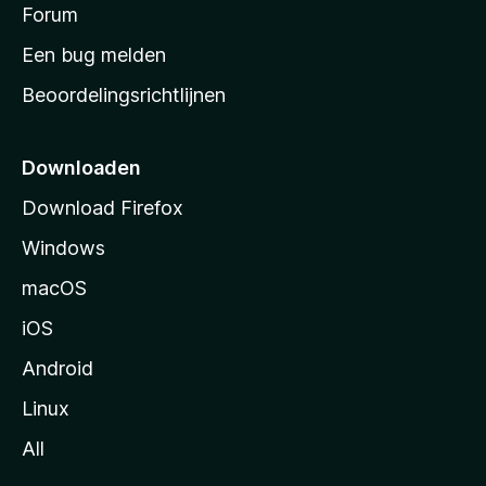
s
Forum
e
n
t
Een bug melden
a
Beoordelingsrichtlijnen
r
t
p
Downloaden
a
Download Firefox
g
Windows
i
n
macOS
a
iOS
Android
Linux
All