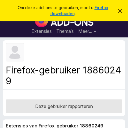
Z
Aanmelden
Om deze add-ons te gebruiken, moet u
Firefox
D
o
downloaden
.
i
A
e
t
d
b
k
e
d
Extensies
Thema’s
Meer…
e
r
-
i
n
c
o
h
n
t
v
s
e
v
r
Firefox-gebruiker 1886024
b
o
e
9
o
r
g
r
e
F
n
i
r
Deze gebruiker rapporteren
e
f
Extensies van Firefox-gebruiker 18860249
o