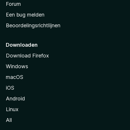
s
Forum
e
n
t
Een bug melden
a
Beoordelingsrichtlijnen
r
t
p
Downloaden
a
Download Firefox
g
Windows
i
n
macOS
a
iOS
Android
Linux
All