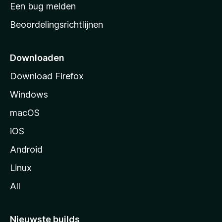
t
Een bug melden
a
Beoordelingsrichtlijnen
r
t
p
Downloaden
a
Download Firefox
g
Windows
i
n
macOS
a
iOS
Android
Linux
All
Nieuwste builds