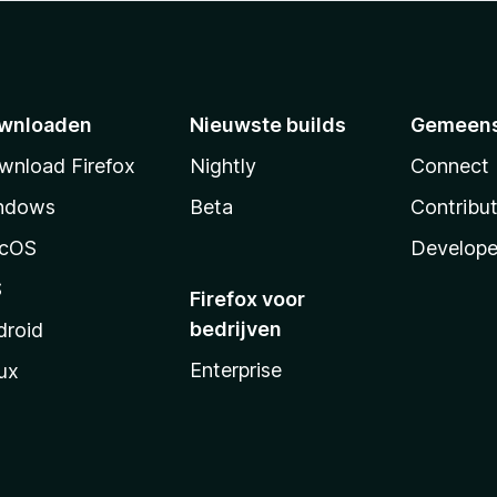
wnloaden
Nieuwste builds
Gemeen
wnload Firefox
Nightly
Connect
ndows
Beta
Contribu
cOS
Develope
S
Firefox voor
bedrijven
droid
Enterprise
ux