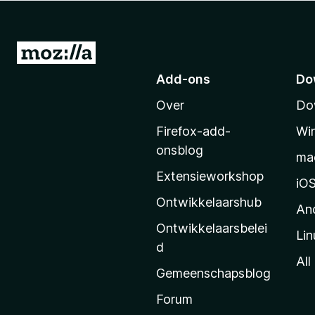
x
B
r
N
o
a
Add-ons
Do
w
a
s
Over
Do
r
e
M
r
Firefox-add-
Wi
o
onsblog
ma
z
Extensieworkshop
i
iO
l
Ontwikkelaarshub
An
l
Ontwikkelaarsbelei
Lin
a
d
’
All
Gemeenschapsblog
s
s
Forum