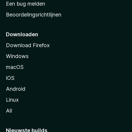
t
Een bug melden
a
Beoordelingsrichtlijnen
r
t
p
Downloaden
a
Download Firefox
g
Windows
i
n
macOS
a
iOS
Android
Linux
All
Nieuwste builds