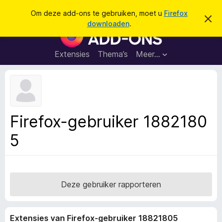
Z
Aanmelden
Om deze add-ons te gebruiken, moet u
Firefox
D
o
downloaden
.
i
A
e
t
d
b
k
e
d
Extensies
Thema’s
Meer…
e
r
-
i
n
c
o
h
n
t
v
s
e
v
r
Firefox-gebruiker 1882180
b
o
e
5
o
r
g
r
e
F
n
i
r
Deze gebruiker rapporteren
e
f
Extensies van Firefox-gebruiker 18821805
o