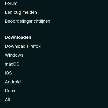
s
Forum
e
n
t
Een bug melden
a
Beoordelingsrichtlijnen
r
t
p
Downloaden
a
Download Firefox
g
Windows
i
n
macOS
a
iOS
Android
Linux
All