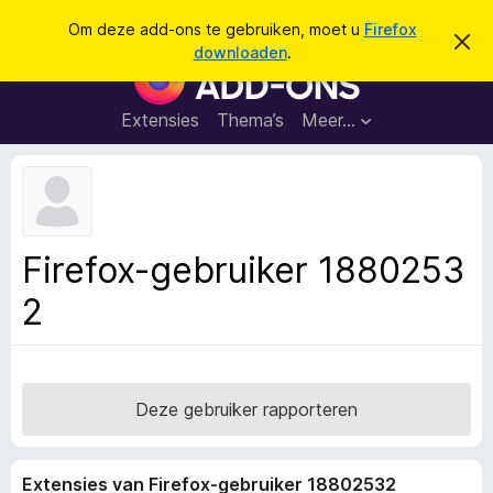
Z
Aanmelden
Om deze add-ons te gebruiken, moet u
Firefox
D
o
downloaden
.
i
A
e
t
d
b
k
e
d
Extensies
Thema’s
Meer…
e
r
-
i
n
c
o
h
n
t
v
s
e
v
r
Firefox-gebruiker 1880253
b
o
e
2
o
r
g
r
e
F
n
i
r
Deze gebruiker rapporteren
e
f
Extensies van Firefox-gebruiker 18802532
o