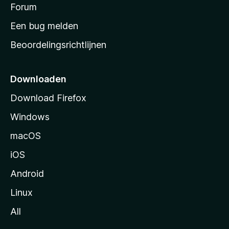
s
Forum
e
n
t
Een bug melden
a
Beoordelingsrichtlijnen
r
t
p
Downloaden
a
Download Firefox
g
Windows
i
n
macOS
a
iOS
Android
Linux
All