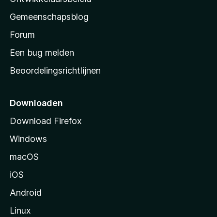
i
’
n
Gemeenschapsblog
s
g
s
Forum
e
n
t
Een bug melden
a
Beoordelingsrichtlijnen
r
t
p
Downloaden
a
Download Firefox
g
Windows
i
n
macOS
a
iOS
Android
Linux