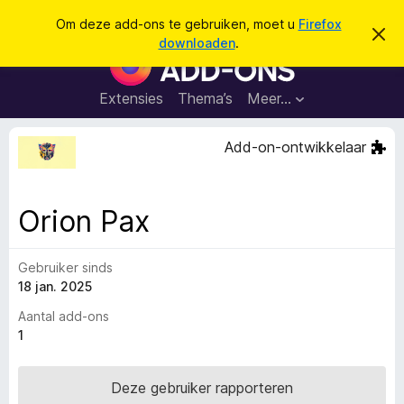
Z
Aanmelden
Om deze add-ons te gebruiken, moet u
Firefox
D
o
downloaden
.
i
A
e
t
d
b
k
e
d
Extensies
Thema’s
Meer…
e
r
-
i
n
c
o
Add-on-ontwikkelaar
h
n
t
v
s
e
v
r
Orion Pax
b
o
e
o
r
g
Gebruiker sinds
r
e
18 jan. 2025
F
n
i
Aantal add-ons
r
1
e
f
Deze gebruiker rapporteren
o