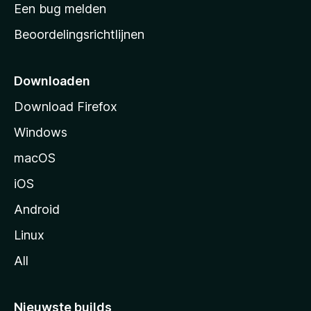
t
Een bug melden
a
Beoordelingsrichtlijnen
r
t
p
Downloaden
a
Download Firefox
g
Windows
i
n
macOS
a
iOS
Android
Linux
All
Nieuwste builds