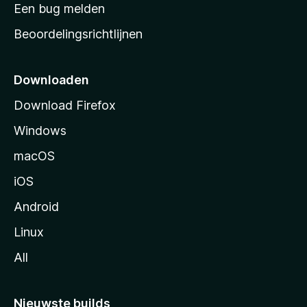
t
Een bug melden
a
Beoordelingsrichtlijnen
r
t
p
Downloaden
a
Download Firefox
g
Windows
i
n
macOS
a
iOS
Android
Linux
All
Nieuwste builds