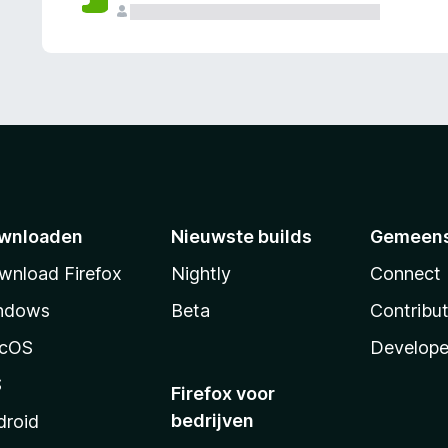
wnloaden
Nieuwste builds
Gemeen
wnload Firefox
Nightly
Connect
ndows
Beta
Contribu
cOS
Develope
S
Firefox voor
bedrijven
droid