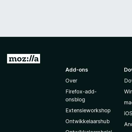
N
a
Add-ons
Do
a
Over
Do
r
M
Firefox-add-
Wi
o
onsblog
ma
z
Extensieworkshop
i
iO
l
Ontwikkelaarshub
An
l