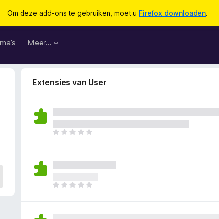
Om deze add-ons te gebruiken, moet u
Firefox downloaden
.
ma’s
Meer…
Extensies van User
E
r
z
i
j
n
E
n
r
o
z
g
i