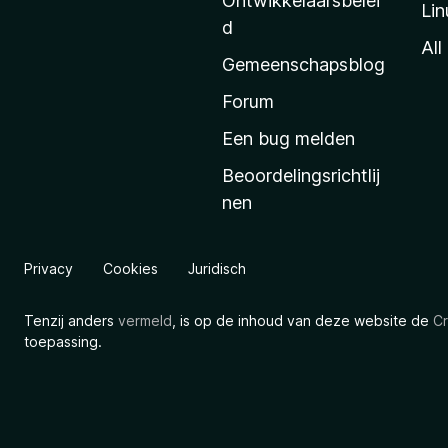
Ontwikkelaarsbelei
Lin
a
d
’
All
Gemeenschapsblog
s
s
Forum
t
Een bug melden
a
Beoordelingsrichtlij
r
nen
t
p
a
Privacy
Cookies
Juridisch
g
i
Tenzij anders
vermeld
, is op de inhoud van deze website de
Cr
n
toepassing.
a