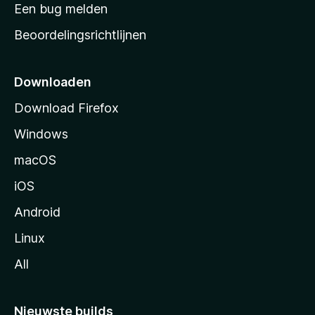
t
Een bug melden
a
Beoordelingsrichtlijnen
r
t
p
Downloaden
a
Download Firefox
g
Windows
i
n
macOS
a
iOS
Android
Linux
All
Nieuwste builds