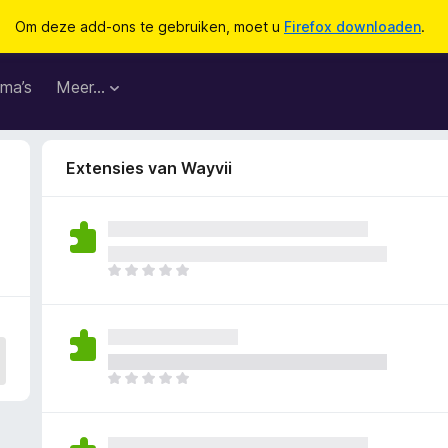
Om deze add-ons te gebruiken, moet u
Firefox downloaden
.
ma’s
Meer…
Extensies van Wayvii
E
r
z
i
j
n
E
n
r
o
z
g
i