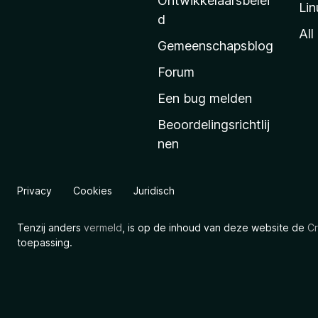
Ontwikkelaarsbelei
Lin
a
d
’
All
Gemeenschapsblog
s
s
Forum
t
Een bug melden
a
Beoordelingsrichtlij
r
nen
t
p
a
Privacy
Cookies
Juridisch
g
i
Tenzij anders
vermeld
, is op de inhoud van deze website de
Cr
n
toepassing.
a