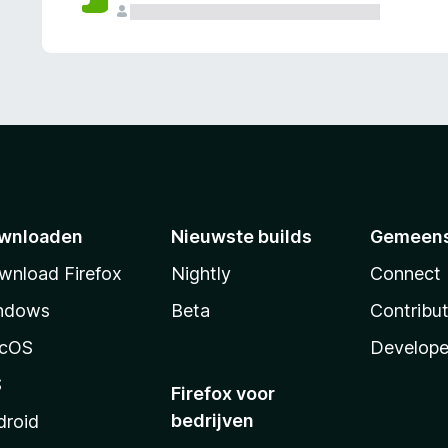
wnloaden
Nieuwste builds
Gemeen
wnload Firefox
Nightly
Connect
ndows
Beta
Contribu
cOS
Develope
S
Firefox voor
bedrijven
droid