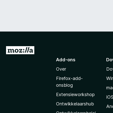
N
a
Add-ons
Do
a
Over
Do
r
M
Firefox-add-
Wi
o
onsblog
ma
z
Extensieworkshop
i
iO
l
Ontwikkelaarshub
An
l