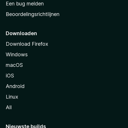
t
Een bug melden
a
Beoordelingsrichtlijnen
r
t
p
Downloaden
a
Download Firefox
g
Windows
i
n
macOS
a
iOS
Android
Linux
All
Nieuwste builds