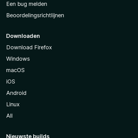
t
Een bug melden
a
Beoordelingsrichtlijnen
r
t
p
Downloaden
a
Download Firefox
g
Windows
i
n
macOS
a
iOS
Android
Linux
All
Nieuwste builds