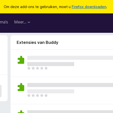
Om deze add-ons te gebruiken, moet u
Firefox downloaden
.
ma’s
Meer…
Extensies van Buddy
E
r
z
i
j
n
E
n
r
o
z
g
i