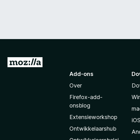
N
a
Add-ons
Do
a
Over
Do
r
M
Firefox-add-
Wi
o
onsblog
ma
z
Extensieworkshop
i
iO
l
Ontwikkelaarshub
An
l