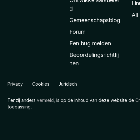
Ontwikkelaarsbelei
Lin
a
d
’
All
Gemeenschapsblog
s
s
Forum
t
Een bug melden
a
Beoordelingsrichtlij
r
nen
t
p
a
Privacy
Cookies
Juridisch
g
i
Tenzij anders
vermeld
, is op de inhoud van deze website de
Cr
n
toepassing.
a