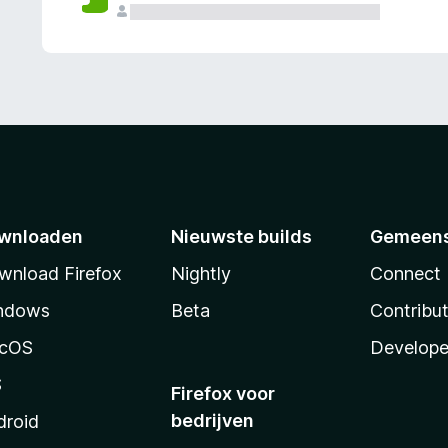
wnloaden
Nieuwste builds
Gemeen
wnload Firefox
Nightly
Connect
ndows
Beta
Contribu
cOS
Develope
S
Firefox voor
bedrijven
droid