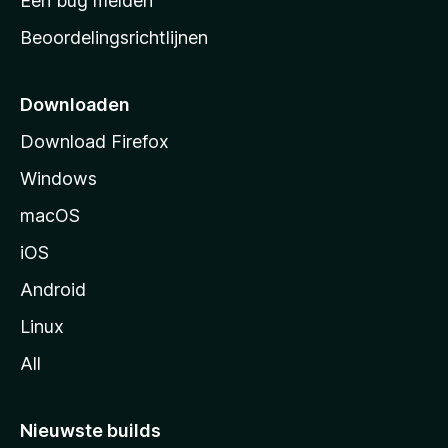
Een bug melden
a
Beoordelingsrichtlijnen
r
t
p
Downloaden
a
Download Firefox
g
Windows
i
n
macOS
a
iOS
Android
Linux
All
Nieuwste builds