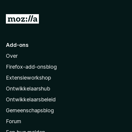
x
B
N
r
a
o
a
w
s
r
Add-ons
e
M
r
Over
o
z
Firefox-add-onsblog
i
Extensieworkshop
l
Ontwikkelaarshub
l
a
Ontwikkelaarsbeleid
’
Gemeenschapsblog
s
s
Forum
t