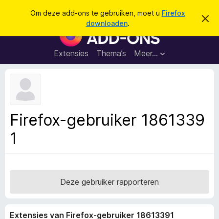
Z
Aanmelden
Om deze add-ons te gebruiken, moet u
Firefox
D
o
downloaden
.
i
A
e
t
d
b
k
e
d
Extensies
Thema’s
Meer…
e
r
-
i
n
c
o
h
n
t
v
s
e
v
r
Firefox-gebruiker 1861339
b
o
e
1
o
r
g
r
e
F
n
i
r
Deze gebruiker rapporteren
e
f
Extensies van Firefox-gebruiker 18613391
o