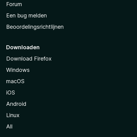
s
Forum
e
n
t
Een bug melden
a
Beoordelingsrichtlijnen
r
t
p
Downloaden
a
Download Firefox
g
Windows
i
n
macOS
a
iOS
Android
Linux
All