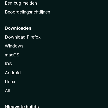
t
Een bug melden
a
Beoordelingsrichtlijnen
r
t
p
Downloaden
a
Download Firefox
g
Windows
i
n
macOS
a
iOS
Android
Linux
All
Nieuwste builds