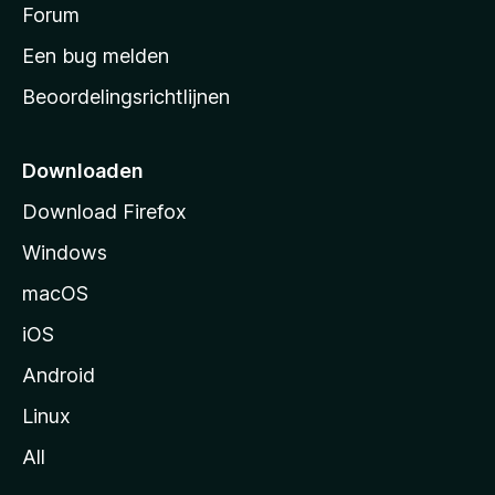
s
Forum
e
n
t
Een bug melden
a
Beoordelingsrichtlijnen
r
t
p
Downloaden
a
Download Firefox
g
Windows
i
n
macOS
a
iOS
Android
Linux
All