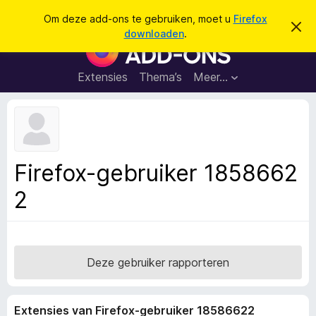
Z
Aanmelden
Om deze add-ons te gebruiken, moet u
Firefox
D
o
downloaden
.
i
A
e
t
d
b
k
e
d
Extensies
Thema’s
Meer…
e
r
-
i
n
c
o
h
n
t
v
s
e
v
r
Firefox-gebruiker 1858662
b
o
e
2
o
r
g
r
e
F
n
i
r
Deze gebruiker rapporteren
e
f
Extensies van Firefox-gebruiker 18586622
o