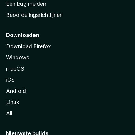
t
Een bug melden
a
Beoordelingsrichtlijnen
r
t
p
Downloaden
a
Download Firefox
g
Windows
i
n
macOS
a
iOS
Android
Linux
All
Nieuwste builds