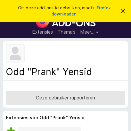
Z
Aanmelden
Om deze add-ons te gebruiken, moet u
Firefox
D
o
downloaden
.
i
A
e
t
d
b
k
e
d
Extensies
Thema’s
Meer…
e
r
-
i
n
c
o
h
n
t
v
s
e
v
r
Odd "Prank" Yensid
b
o
e
o
r
g
r
e
F
n
Deze gebruiker rapporteren
i
r
e
Extensies van Odd "Prank" Yensid
f
o