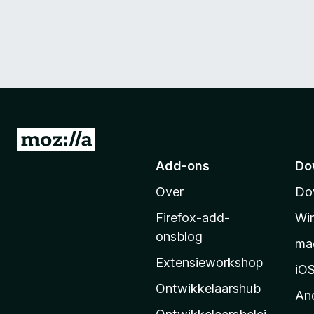
N
a
Add-ons
Do
a
Over
Do
r
M
Firefox-add-
Wi
o
onsblog
ma
z
Extensieworkshop
i
iO
l
Ontwikkelaarshub
An
l