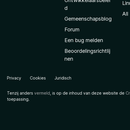
Ontwikkelaarsbelei
Lin
a
d
’
All
Gemeenschapsblog
s
s
Forum
t
Een bug melden
a
Beoordelingsrichtlij
r
nen
t
p
a
Privacy
Cookies
Juridisch
g
i
Tenzij anders
vermeld
, is op de inhoud van deze website de
Cr
n
toepassing.
a