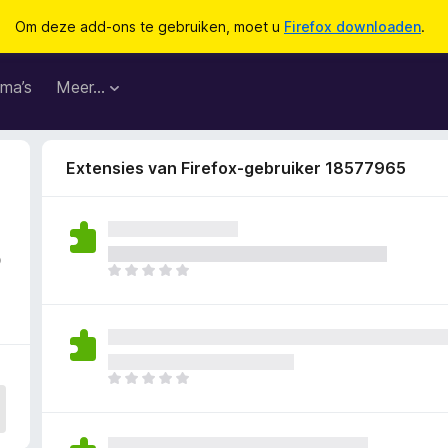
Om deze add-ons te gebruiken, moet u
Firefox downloaden
.
ma’s
Meer…
Extensies van Firefox-gebruiker 18577965
5
E
r
z
i
j
n
E
n
r
o
z
g
i