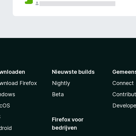
wnloaden
Nieuwste builds
Gemeen
wnload Firefox
Nightly
Connect
ndows
Beta
Contribu
cOS
Develope
S
Firefox voor
bedrijven
droid