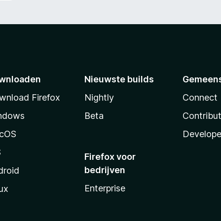
wnloaden
Nieuwste builds
Gemeen
wnload Firefox
Nightly
Connect
ndows
Beta
Contribu
cOS
Develope
S
Firefox voor
bedrijven
droid
Enterprise
ux