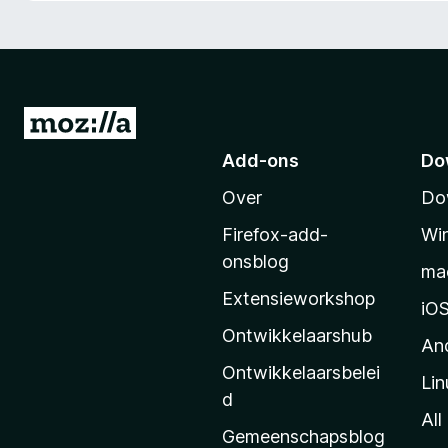
x
B
r
o
w
N
s
a
Add-ons
Do
e
a
r
Over
Do
r
M
Firefox-add-
Wi
o
onsblog
ma
z
Extensieworkshop
i
iO
l
Ontwikkelaarshub
An
l
Ontwikkelaarsbelei
Lin
a
d
’
All
Gemeenschapsblog
s