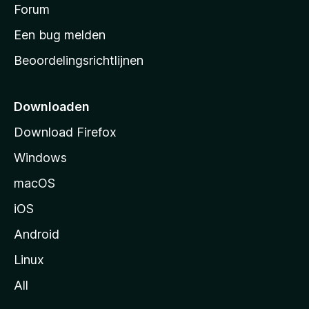
s
Forum
e
n
t
Een bug melden
a
Beoordelingsrichtlijnen
r
t
p
Downloaden
a
Download Firefox
g
Windows
i
n
macOS
a
iOS
Android
Linux
All