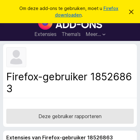
Z
Aanmelden
Om deze add-ons te gebruiken, moet u
Firefox
D
o
downloaden
.
i
A
e
t
d
b
k
e
d
Extensies
Thema’s
Meer…
e
r
-
i
n
c
o
h
n
t
v
s
e
v
r
Firefox-gebruiker 1852686
b
o
e
3
o
r
g
r
e
F
n
i
r
Deze gebruiker rapporteren
e
f
Extensies van Firefox-gebruiker 18526863
o