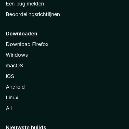
t
Een bug melden
a
Beoordelingsrichtlijnen
r
t
p
Downloaden
a
Download Firefox
g
Windows
i
n
macOS
a
iOS
Android
Linux
All
Nieuwste builds