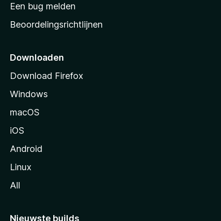
t
Een bug melden
a
Beoordelingsrichtlijnen
r
t
p
Downloaden
a
Download Firefox
g
Windows
i
n
macOS
a
iOS
Android
Linux
All
Nieuwste builds