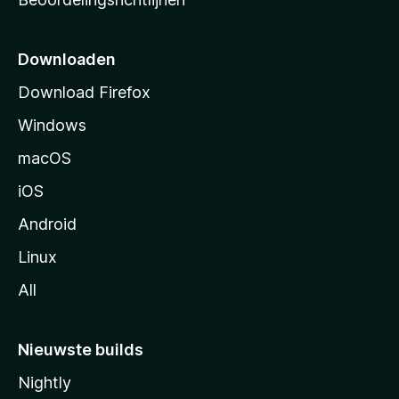
r
t
p
Downloaden
a
Download Firefox
g
Windows
i
n
macOS
a
iOS
Android
Linux
All
Nieuwste builds
Nightly