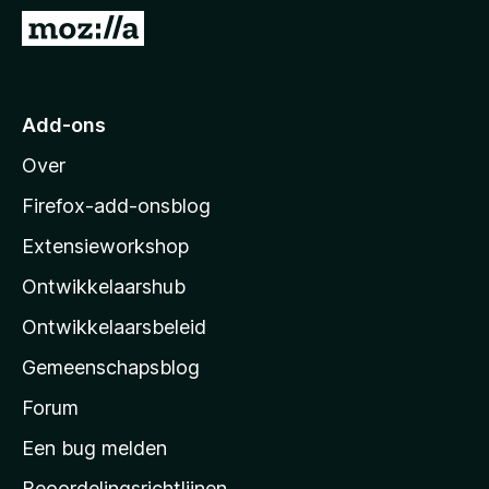
x
N
B
a
r
a
o
r
Add-ons
w
M
s
Over
o
e
z
r
Firefox-add-onsblog
i
Extensieworkshop
l
Ontwikkelaarshub
l
a
Ontwikkelaarsbeleid
’
Gemeenschapsblog
s
s
Forum
t
Een bug melden
a
Beoordelingsrichtlijnen