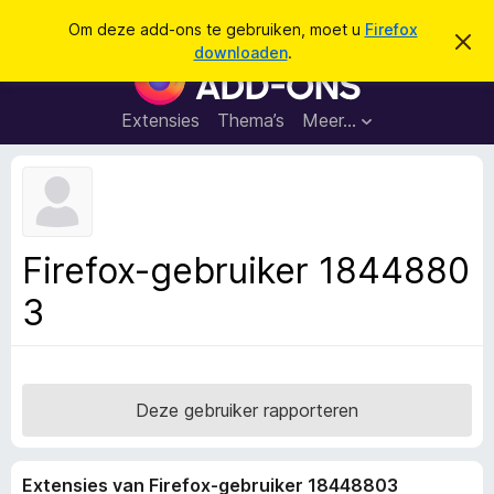
Z
Aanmelden
Om deze add-ons te gebruiken, moet u
Firefox
D
o
downloaden
.
i
A
e
t
d
b
k
e
d
Extensies
Thema’s
Meer…
e
r
-
i
n
c
o
h
n
t
v
s
e
v
r
Firefox-gebruiker 1844880
b
o
e
3
o
r
g
r
e
F
n
i
r
Deze gebruiker rapporteren
e
f
Extensies van Firefox-gebruiker 18448803
o