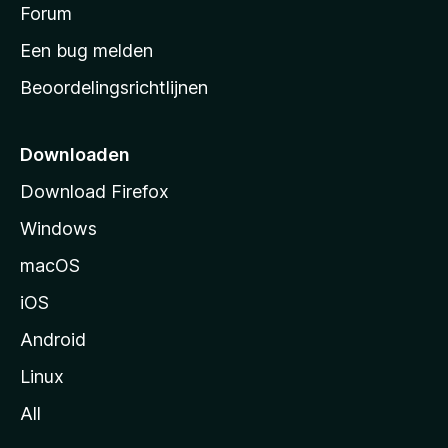
s
Forum
e
n
t
Een bug melden
a
Beoordelingsrichtlijnen
r
t
p
Downloaden
a
Download Firefox
g
Windows
i
n
macOS
a
iOS
Android
Linux
All