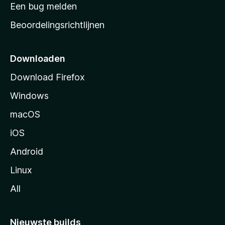
t
Een bug melden
a
Beoordelingsrichtlijnen
r
t
p
Downloaden
a
Download Firefox
g
Windows
i
n
macOS
a
iOS
Android
Linux
All
Nieuwste builds