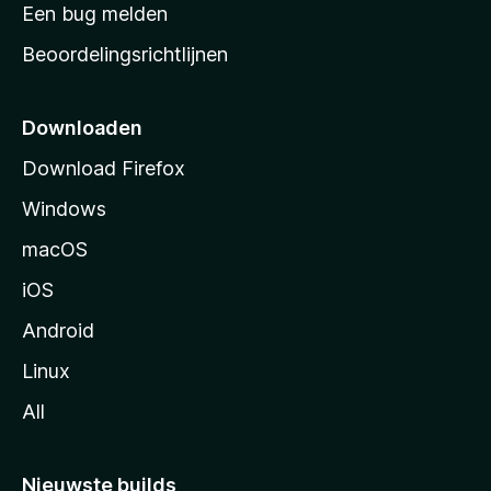
t
Een bug melden
a
Beoordelingsrichtlijnen
r
t
p
Downloaden
a
Download Firefox
g
Windows
i
n
macOS
a
iOS
Android
Linux
All
Nieuwste builds