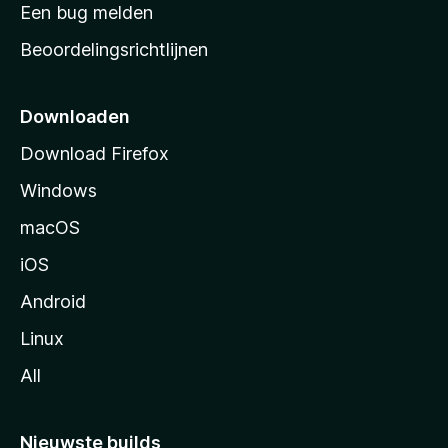
t
Een bug melden
a
Beoordelingsrichtlijnen
r
t
p
Downloaden
a
Download Firefox
g
Windows
i
n
macOS
a
iOS
Android
Linux
All
Nieuwste builds