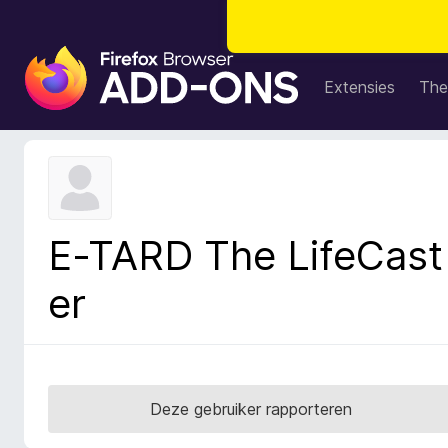
A
d
Extensies
The
d
-
o
n
s
v
E-TARD The LifeCast
o
o
er
r
F
i
r
e
Deze gebruiker rapporteren
f
o