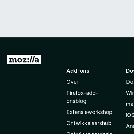
N
a
Add-ons
Do
a
Over
Do
r
M
Firefox-add-
Wi
o
onsblog
ma
z
Extensieworkshop
i
iO
l
Ontwikkelaarshub
An
l