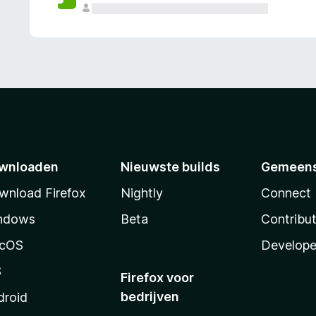
wnloaden
Nieuwste builds
Gemeen
wnload Firefox
Nightly
Connect
ndows
Beta
Contribu
cOS
Develope
S
Firefox voor
bedrijven
droid