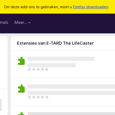
Om deze add-ons te gebruiken, moet u
Firefox downloaden
.
ma’s
Meer…
Extensies van E-TARD The LifeCaster
E
r
z
i
j
n
E
n
r
o
z
g
i