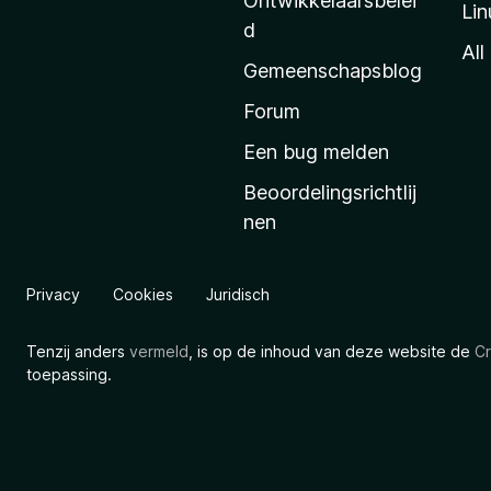
Ontwikkelaarsbelei
Lin
a
d
’
All
Gemeenschapsblog
s
s
Forum
t
Een bug melden
a
Beoordelingsrichtlij
r
nen
t
p
a
Privacy
Cookies
Juridisch
g
i
Tenzij anders
vermeld
, is op de inhoud van deze website de
Cr
n
toepassing.
a