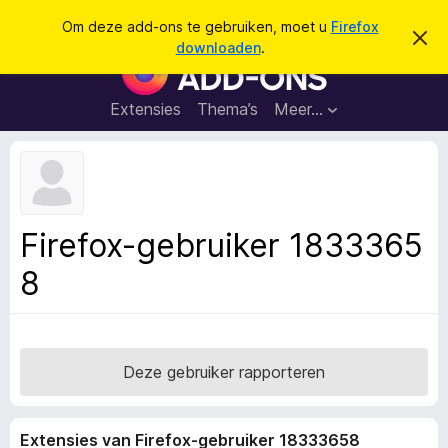
Z
Aanmelden
Om deze add-ons te gebruiken, moet u
Firefox
D
o
downloaden
.
i
A
e
t
d
b
k
e
d
Extensies
Thema’s
Meer…
e
r
-
i
n
c
o
h
n
t
v
s
e
v
r
Firefox-gebruiker 1833365
b
o
e
8
o
r
g
r
e
F
n
i
r
Deze gebruiker rapporteren
e
f
Extensies van Firefox-gebruiker 18333658
o