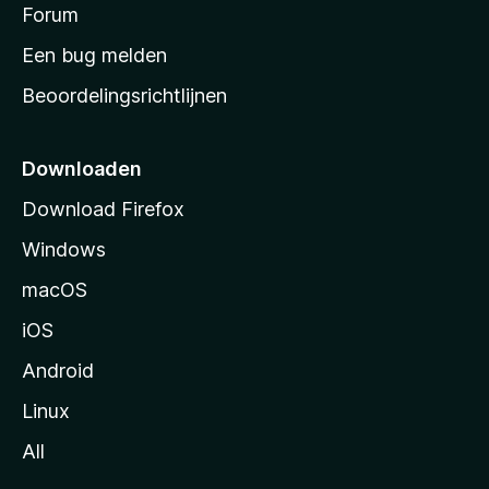
s
Forum
e
n
t
Een bug melden
a
Beoordelingsrichtlijnen
r
t
p
Downloaden
a
Download Firefox
g
Windows
i
n
macOS
a
iOS
Android
Linux
All