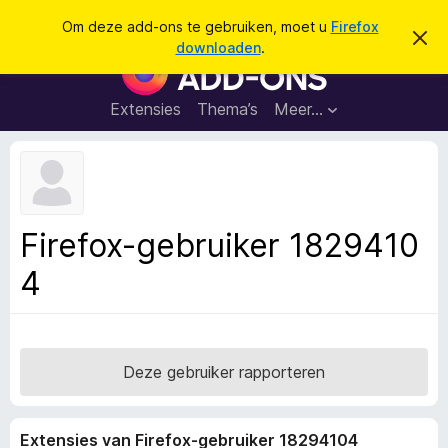
Z
Aanmelden
Om deze add-ons te gebruiken, moet u
Firefox
D
o
downloaden
.
i
A
e
t
d
b
k
e
d
Extensies
Thema’s
Meer…
e
r
-
i
n
c
o
h
n
t
v
s
e
v
r
Firefox-gebruiker 1829410
b
o
e
4
o
r
g
r
e
F
n
i
r
Deze gebruiker rapporteren
e
f
Extensies van Firefox-gebruiker 18294104
o