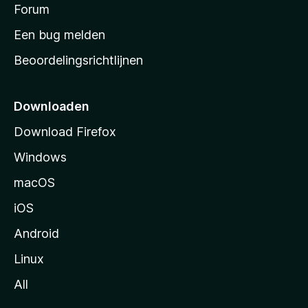
s
Forum
e
n
t
Een bug melden
a
Beoordelingsrichtlijnen
r
t
p
Downloaden
a
Download Firefox
g
Windows
i
n
macOS
a
iOS
Android
Linux
All