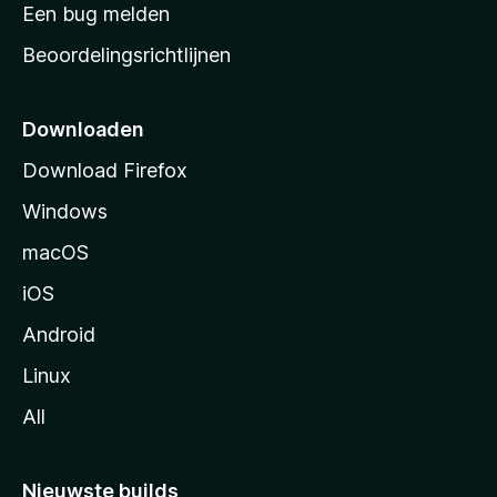
t
Een bug melden
a
Beoordelingsrichtlijnen
r
t
p
Downloaden
a
Download Firefox
g
Windows
i
n
macOS
a
iOS
Android
Linux
All
Nieuwste builds