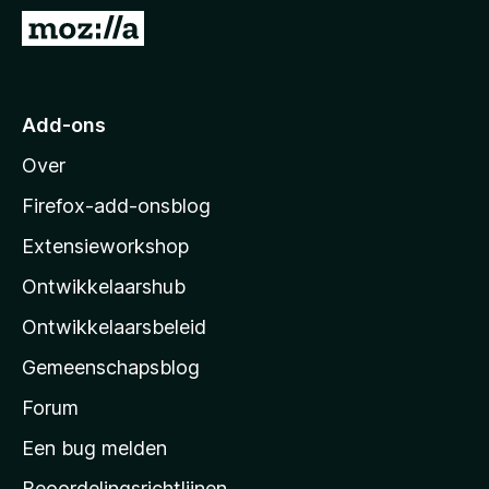
x
N
B
a
r
a
o
r
Add-ons
w
M
s
Over
o
e
z
r
Firefox-add-onsblog
i
Extensieworkshop
l
Ontwikkelaarshub
l
a
Ontwikkelaarsbeleid
’
Gemeenschapsblog
s
s
Forum
t
Een bug melden
a
Beoordelingsrichtlijnen