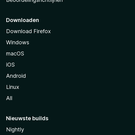
r
t
p
Downloaden
a
Download Firefox
g
Windows
i
n
macOS
a
iOS
Android
Linux
All
Nieuwste builds
Nightly