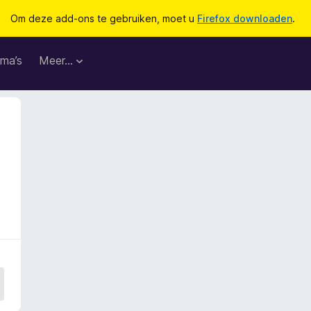
Om deze add-ons te gebruiken, moet u
Firefox downloaden
.
ma’s
Meer…
2