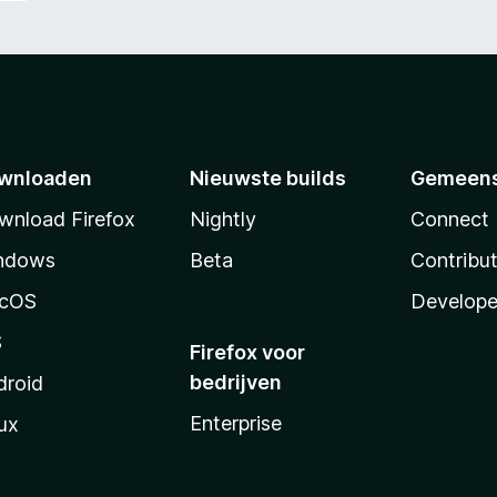
wnloaden
Nieuwste builds
Gemeen
wnload Firefox
Nightly
Connect
ndows
Beta
Contribu
cOS
Develope
S
Firefox voor
bedrijven
droid
Enterprise
ux