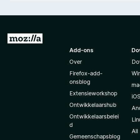
x
B
r
o
w
N
s
a
Add-ons
Do
e
a
r
Over
Do
r
M
Firefox-add-
Wi
o
onsblog
ma
z
Extensieworkshop
i
iO
l
Ontwikkelaarshub
An
l
Ontwikkelaarsbelei
Lin
a
d
’
All
Gemeenschapsblog
s