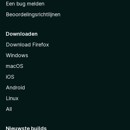
t
Een bug melden
a
Beoordelingsrichtlijnen
r
t
p
Downloaden
a
Download Firefox
g
Windows
i
n
macOS
a
iOS
Android
Linux
All
Nieuwste builds