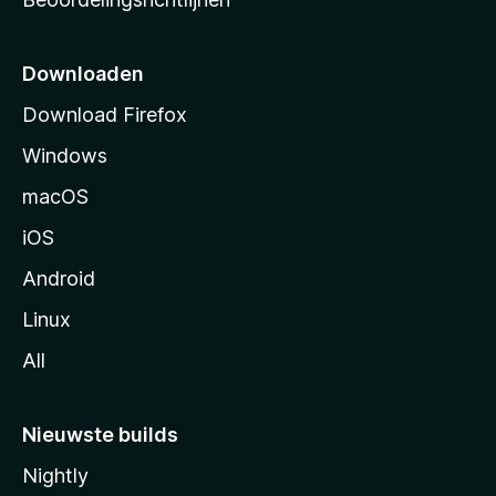
r
t
p
Downloaden
a
Download Firefox
g
Windows
i
n
macOS
a
iOS
Android
Linux
All
Nieuwste builds
Nightly