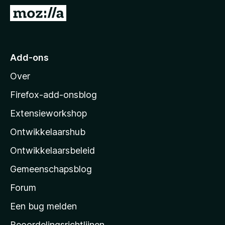
x
N
B
a
r
a
o
r
Add-ons
w
M
s
Over
o
e
z
r
Firefox-add-onsblog
i
Extensieworkshop
l
Ontwikkelaarshub
l
a
Ontwikkelaarsbeleid
’
Gemeenschapsblog
s
s
Forum
t
Een bug melden
a
Beoordelingsrichtlijnen